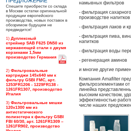
ПРЕДЛОЖЕНИЕ
намывных фильтров
Спешите приобрести со склада
в Москве остатки оригинальной
- фильтрация сахарного
продукции европейского
производстве напитков
производства, новых поставок в
обозримом будущем не
- фильтрация лаков и к
предвидится!
- фильтрация пива, вин
1)
Дуплексный
напитков
стрейнер SAB F625 DN50 из
нержавеющей стали с двумя
- фильтрация воды пе
корзинами 1,5мм
производство Германия
- регенерация аминов
и многие другие приме
2)
Фильтровальные
картриджи 145х640 мм к
Компания Amafilter пр
фильтру GSBI FMC, арт.
фильтроэлементами от 
1253FR1206 - 1229FR138 -
линейка представленны
1261FR1307, производство
Италия
высоким качеством, уд
эффективностью работы
3)
Фильтровальные мешки
числе наших предложе
120х1300 мм из
антистатического
полиэстера к фильтру GSBI
FBI 60/30, арт. 1261FR1309 –
1261FR902, производство
Италия