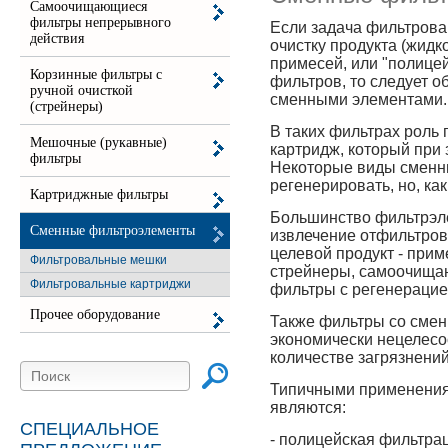
Самоочищающиеся
фильтры непрерывного
Если задача фильтрова
действия
очистку продукта (жидк
примесей, или "полице
Корзинные фильтры с
фильтров, то следует о
ручной очисткой
сменными элементами.
(стрейнеры)
В таких фильтрах роль
Мешочные (рукавные)
картридж, который при 
фильтры
Некоторые виды сменн
регенерировать, но, ка
Картриджные фильтры
Большинство фильтрэл
Сменные фильтроэлементы
извлечение отфильтров
целевой продукт - прим
Фильтровальные мешки
стрейнеры, самоочища
Фильтровальные картриджи
фильтры с регенерацие
Прочее оборудование
Также фильтры со сме
экономически нецелесо
количестве загрязнени
Типичными применения
являются:
СПЕЦИАЛЬНОЕ
- полицейская фильтра