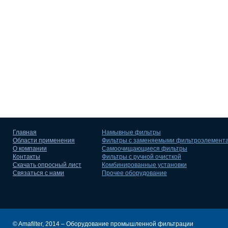
Главная
Намывные фильтры
Области применения
Фильтры с заменяемыми фильтроэлемент
О компании
Самоочищающиеся фильтры
Контакты
Фильтры с ручной очисткой
Скачать опросный лист
Комбинированные установки
Связаться с нами
Прочее оборудование
© Amafilter, 2014 – Оборудование промышленной фильтрации