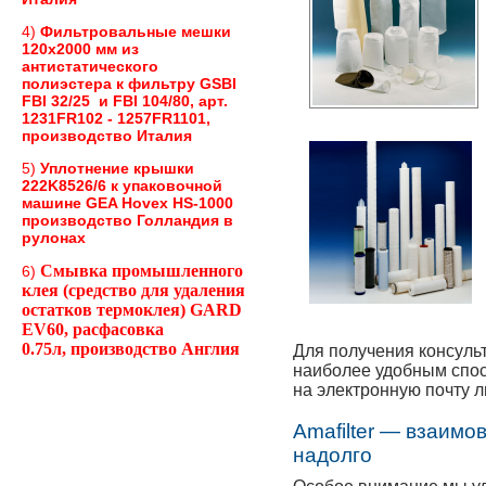
4)
Фильтровальные мешки
120х2000 мм из
антистатического
полиэстера к фильтру GSBI
FBI 32/25 и FBI 104/80, арт.
1231FR102 - 1257FR1101,
производство Италия
5)
Уплотнение крышки
222K8526/6 к упаковочной
машине GEA Hovex HS-1000
производство Голландия в
рулонах
Смывка промышленного
6)
клея (
средство для удаления
остатков термоклея)
GARD
EV60, расфасовка
0.75л,
производство Англия
Для получения консуль
наиболее удобным спос
на электронную почту л
Amafilter — взаимо
надолго